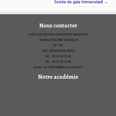
Soirée de gala Immenstadt
→
Nous contacter
LYCÉE DES MÉTIERS CONDORCET ARCACHON
1 AVENUE ROLAND DORGELES
BP 134
33311 ARCACHON CEDEX
Tél. : 05 57 52 72 40
Fax : 05 57 52 72 48
Email : ce.0332194f@ac-bordeaux.fr
Notre académie