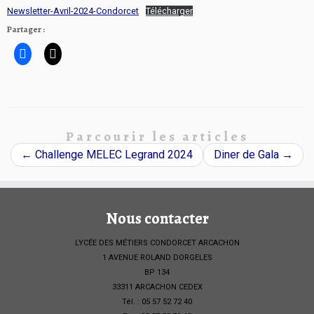
Newsletter-Avril-2024-Condorcet
Télécharger
Partager :
Parcourir les articles
←
Challenge MELEC Legrand 2024
Diner de Gala
→
Nous contacter
LYCÉE DES MÉTIERS CONDORCET ARCACHON
1 AVENUE ROLAND DORGELES
BP 134
33311 ARCACHON CEDEX
Tél. : 05 57 52 72 40