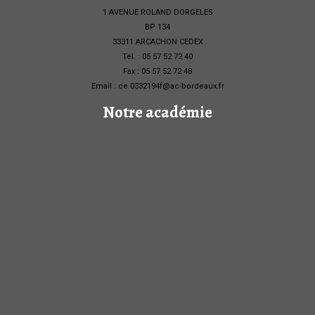
1 AVENUE ROLAND DORGELES
BP 134
33311 ARCACHON CEDEX
Tél. : 05 57 52 72 40
Fax : 05 57 52 72 48
Email : ce.0332194f@ac-bordeaux.fr
Notre académie