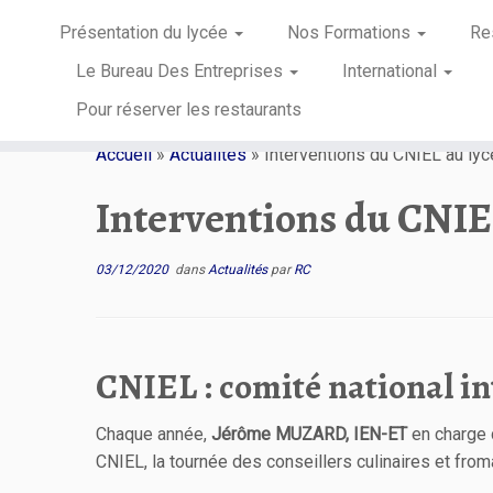
Présentation du lycée
Nos Formations
Re
Le Bureau Des Entreprises
International
Pour réserver les restaurants
Passer
au
Accueil
»
Actualités
»
Interventions du CNIEL au ly
contenu
Interventions du CNIE
03/12/2020
dans
Actualités
par
RC
CNIEL : comité national in
Chaque année,
Jérôme MUZARD, IEN-ET
en charge d
CNIEL, la tournée des conseillers culinaires et fro