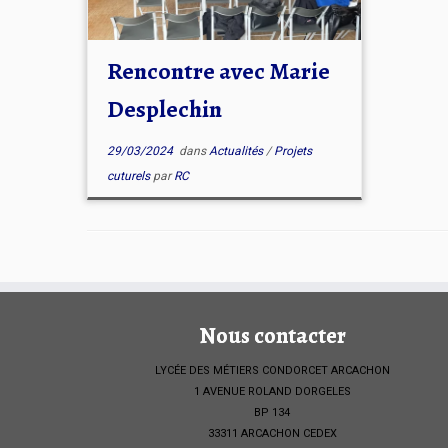
Rencontre avec Marie
Desplechin
29/03/2024
dans
Actualités
/
Projets
cuturels
par
RC
Nous contacter
LYCÉE DES MÉTIERS CONDORCET ARCACHON
1 AVENUE ROLAND DORGELES
BP 134
33311 ARCACHON CEDEX